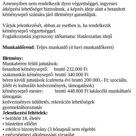
Amennyiben nem rendelkezik ilyen végzettséggel, ingyenes
átképzési lehetőséget biztosítunk, a képzés ideje alatt a betanított
kéményseprő számára járó illetményt garantáljuk.
Várjuk jelentkezését, abban az esetben is, ha rendelkezik
kéményseprő végzettséggel.
Foglalkoztatási jogviszony időtartama: Határozatlan idejű
Munkaidőrend
: Teljes munkaidő (4 havi munkaidőkeret)
Illetmény:
Munkabéren felüli juttatások:
betanított kéményseprő: bruttó 232.000 Ft
szakmunkás kéményseprő: bruttó 340.000 Ft
béren kívüli juttatások (cafeteria évi bruttó 200 000.- Ft; szociális,
jóléti és kulturális kedvezmények, támogatások)
kéményseprő mester: bruttó 448.800 Ft
lakáscélú munkáltatói
támogatás
kedvezményes üdültetés, rekreációs lehetőségek
gyermektáboroztatás
Jelentkezési feltételek:
•
betöltött 18. életév
•
büntetlen előélet
•
erkölcsi bizonyítvány (3 hónapnál nem régebbi
•
egészségügyi alkalmassági vizsgálat