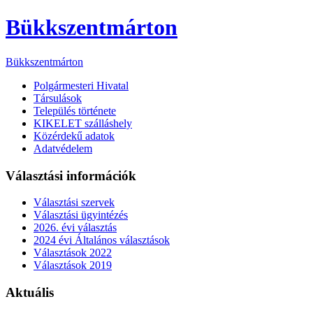
Bükkszentmárton
Bükkszentmárton
Polgármesteri Hivatal
Társulások
Település története
KIKELET szálláshely
Közérdekű adatok
Adatvédelem
Választási információk
Választási szervek
Választási ügyintézés
2026. évi választás
2024 évi Általános választások
Választások 2022
Választások 2019
Aktuális